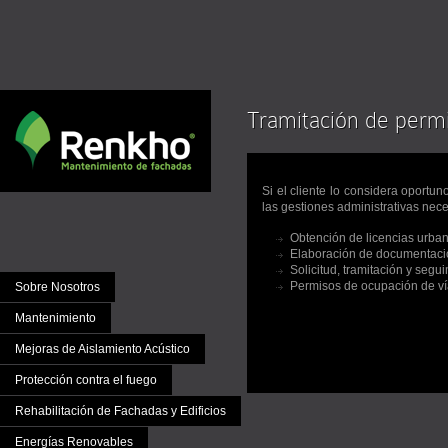
Tramitación de perm
Si el cliente lo considera oportu
las gestiones administrativas nece
Obtención de licencias urban
Elaboración de documentaci
Solicitud, tramitación y segu
Permisos de ocupación de vía
Sobre Nosotros
Mantenimiento
Mejoras de Aislamiento Acústico
Protección contra el fuego
Rehabilitación de Fachadas y Edificios
Energías Renovables