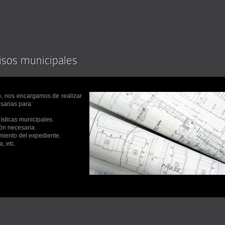
isos municipales
no, nos encargamos de realizar
sarias para:
ísticas municipales.
ón necesaria.
imiento del expediente.
, etc.